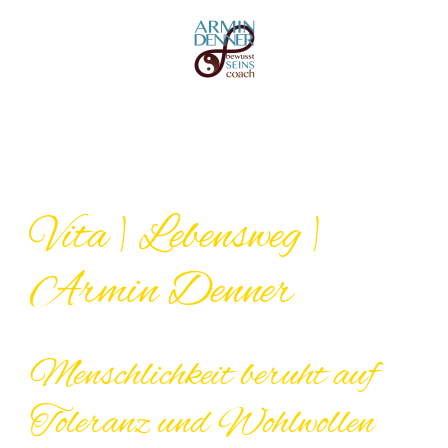
Zum
Inhalt
springen
Vita | Lebensweg |
Armin Denner
Menschlichkeit beruht auf
Toleranz und Wohlwollen